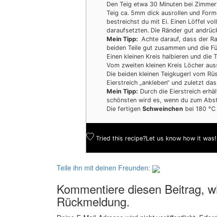
Den Teig etwa 30 Minuten bei Zimmer
Teig ca. 5mm dick ausrollen und Form
bestreichst du mit Ei. Einen Löffel vo
daraufsetzten. Die Ränder gut andrüc
Mein Tipp:
Achte darauf, dass der Ran
beiden Teile gut zusammen und die Fül
Einen kleinen Kreis halbieren und die 
Vom zweiten kleinen Kreis Löcher auss
Die beiden kleinen Teigkugerl vom Rü
Eierstreich „ankleben“ und zuletzt da
Mein Tipp:
Durch die Eierstreich erhä
schönsten wird es, wenn du zum Abst
Die fertigen
Schweinchen
bei 180 °C 
Tried this recipe?
Let us know
how it was!
Teile ihn mit deinen Freunden:
Kommentiere diesen Beitrag, wi
Rückmeldung.