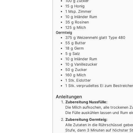
100
g
Zucker
15
g
Honig
1
Msp.
Zimmer
10
g
Inländer Rum
35
g
Rosinen
125
g
Milch
Germteig
375
g
Weizenmehl glatt Type 480
55
g
Butter
18
g
Germ
5
g
Salz
10
g
Inländer Rum
10
g
Vanillezucker
50
g
Zucker
160
g
Milch
1
Stk.
Eidotter
1
Stk.
verprudeltes Ei zum Bestreiche
Anleitungen
Zubereitung Nussfülle:
Die Milch aufkochen, alle trockenen Z
Die Fülle auskühlen lassen und Rum ei
Zubereitung Germteig:
Alle Zutaten in die Rührschüssel gebe
Stufe, dann 3 Minuten auf höchster St