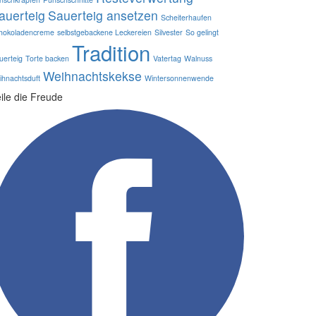
auerteig
Sauerteig ansetzen
Scheiterhaufen
hokoladencreme
selbstgebackene Leckereien
Silvester
So gelingt
Tradition
uerteig
Torte backen
Vatertag
Walnuss
Weihnachtskekse
ihnachtsduft
Wintersonnenwende
ile die Freude