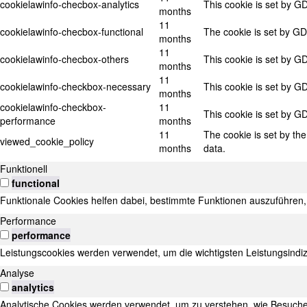
cookielawinfo-checbox-analytics
This cookie is set by G
months
11
cookielawinfo-checbox-functional
The cookie is set by GD
months
11
cookielawinfo-checbox-others
This cookie is set by G
months
11
cookielawinfo-checkbox-necessary
This cookie is set by G
months
cookielawinfo-checkbox-
11
This cookie is set by G
performance
months
11
The cookie is set by th
viewed_cookie_policy
months
data.
Funktionell
functional
Funktionale Cookies helfen dabei, bestimmte Funktionen auszuführen, 
Performance
performance
Leistungscookies werden verwendet, um die wichtigsten Leistungsindi
Analyse
analytics
Analytische Cookies werden verwendet, um zu verstehen, wie Besucher 