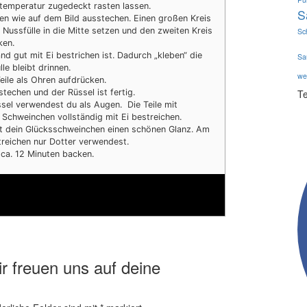
temperatur zugedeckt rasten lassen.
S
en wie auf dem Bild ausstechen. Einen großen Kreis
ll Nussfülle in die Mitte setzen und den zweiten Kreis
Sc
ken.
d gut mit Ei bestrichen ist. Dadurch „kleben“ die
Sa
le bleibt drinnen.
we
Teile als Ohren aufdrücken.
techen und der Rüssel ist fertig.
Te
ssel verwendest du als Augen. Die Teile mit
s Schweinchen vollständig mit Ei bestreichen.
lt dein Glücksschweinchen einen schönen Glanz. Am
reichen nur Dotter verwendest.
ca. 12 Minuten backen.
r freuen uns auf deine