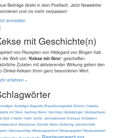
ue Beiträge direkt in dein Postfach. Jetzt Newsletter
onnieren und nix mehr verpassen!
tzt anmelden
Kekse mit Geschichte(n)
spiriert von Rezepten von Hildegard von Bingen hab
h die Welt von “
Kekse mit Sinn
” geschaffen.
türliche Zutaten mit aktivierender Wirkung geben den
o-Dinkel-Keksen ihren ganz besonderen Wert.
hr erfahren »
Schlagwörter
erheiligen
Anstellgut
Baguette
Brauchtumsgebäck
Brioche
Ciabatta
abatta mit Oliven
fasching
filieren
Germteig
Glücksbringer
Glücksschwein
d
God´n Kipferl
Hafer
Ischler
Jahreswechsel
Krampus
Kürbiskern
rbiskernbrot
Mandarinen Schnitte
Mohn
Muttertag
märchenhafte
apfen
Natursauerteig
Nikolausgeschenk
Nikolauspackerl
Nikolaussackerl
Resteverwertung
nschkrapfen
Punschschnitte