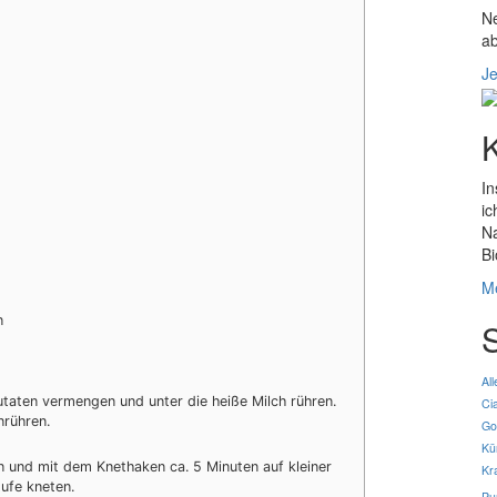
Ne
ab
Je
In
ic
Na
Bi
Me
n
All
utaten vermengen und unter die heiße Milch rühren.
Ci
nrühren.
Go
Kü
n und mit dem Knethaken ca. 5 Minuten auf kleiner
Kr
ufe kneten.
Pu