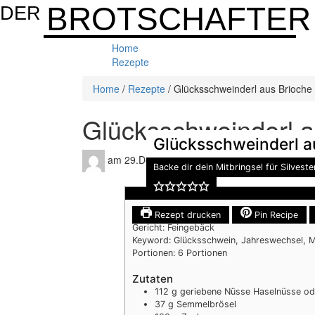
BROTSCHAFTER
DER
Home
Rezepte
Home
/
Rezepte
/
Glücksschweinderl aus Brioche
Glücksschweinderl a
Glücksschweinderl a
am 29.Dezember 2021
erstellt von Scherb
Backe dir dein Mitbringsel für Silveste
Rezept drucken
Pin Recipe
Gericht:
Feingebäck
Keyword:
Glücksschwein, Jahreswechsel, Mi
Portionen:
6
Portionen
Zutaten
112
g
geriebene Nüsse
Haselnüsse od
37
g
Semmelbrösel