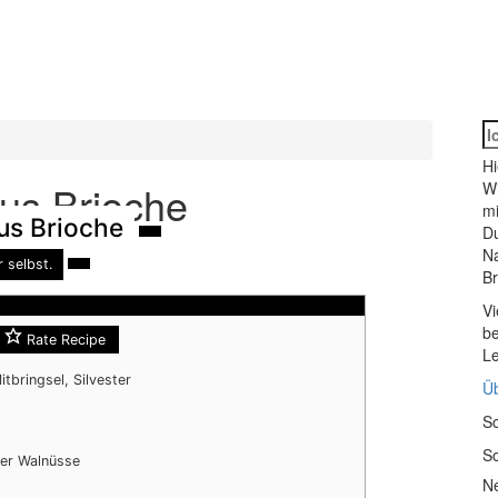
S
fo
Hi
us Brioche
Wi
mi
us Brioche
Du
N
r selbst.
Br
Vi
be
Rate Recipe
Le
tbringsel, Silvester
Üb
So
So
er Walnüsse
Ne