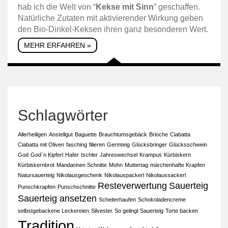
hab ich die Welt von “
Kekse mit Sinn
” geschaffen.
Natürliche Zutaten mit aktivierender Wirkung geben
den Bio-Dinkel-Keksen ihren ganz besonderen Wert.
MEHR ERFAHREN »
Schlagwörter
Allerheiligen
Anstellgut
Baguette
Brauchtumsgebäck
Brioche
Ciabatta
Ciabatta mit Oliven
fasching
filieren
Germteig
Glücksbringer
Glücksschwein
God
God´n Kipferl
Hafer
Ischler
Jahreswechsel
Krampus
Kürbiskern
Kürbiskernbrot
Mandarinen Schnitte
Mohn
Muttertag
märchenhafte Krapfen
Natursauerteig
Nikolausgeschenk
Nikolauspackerl
Nikolaussackerl
Resteverwertung
Sauerteig
Punschkrapfen
Punschschnitte
Sauerteig ansetzen
Scheiterhaufen
Schokoladencreme
selbstgebackene Leckereien
Silvester
So gelingt Sauerteig
Torte backen
Tradition