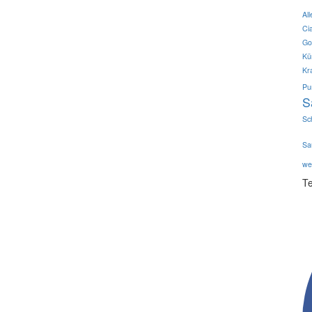
All
Ci
Go
Kü
Kr
Pu
S
Sc
Sa
we
Te