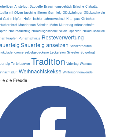
erheiligen
Anstellgut
Baguette
Brauchtumsgebäck
Brioche
Ciabatta
abatta mit Oliven
fasching
filieren
Germteig
Glücksbringer
Glücksschwein
d
God´n Kipferl
Hafer
Ischler
Jahreswechsel
Krampus
Kürbiskern
rbiskernbrot
Mandarinen Schnitte
Mohn
Muttertag
märchenhafte
apfen
Natursauerteig
Nikolausgeschenk
Nikolauspackerl
Nikolaussackerl
Resteverwertung
nschkrapfen
Punschschnitte
auerteig
Sauerteig ansetzen
Scheiterhaufen
hokoladencreme
selbstgebackene Leckereien
Silvester
So gelingt
Tradition
uerteig
Torte backen
Vatertag
Walnuss
Weihnachtskekse
ihnachtsduft
Wintersonnenwende
ile die Freude