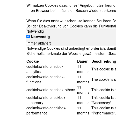
Wir nutzen Cookies dazu, unser Angebot nutzerfreundli
Ihren Browser beim nächsten Besuch wiederzuerkenn
Wenn Sie dies nicht wünschen, so können Sie Ihren Bro
Bei der Deaktivierung von Cookies kann die Funktional
Notwendig
Notwendig
Immer aktiviert
Notwendige Cookies sind unbedingt erforderlich, dami
Sicherheitsmerkmale der Website gewährleisten. Diese
Cookie
Dauer
Beschreibun
cookielawinfo-checbox-
11
This cookie is 
analytics
months
cookielawinfo-checbox-
11
The cookie is 
functional
months
11
cookielawinfo-checbox-others
This cookie is
months
cookielawinfo-checkbox-
11
This cookie is
necessary
months
"Necessary".
cookielawinfo-checkbox-
11
This cookie is
performance
months
"Performance"