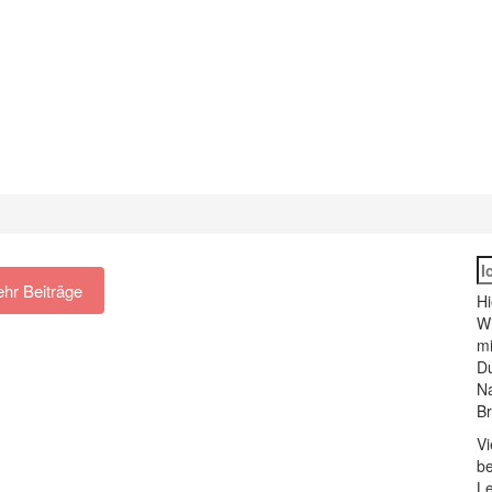
S
fo
hr Beiträge
Hi
Wi
mi
Du
N
Br
Vi
be
Le